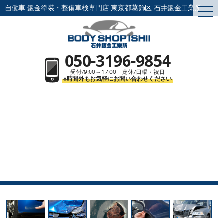
自働車 鈑金塗装・整備車検専門店
東京都葛飾区 石井鈑金工業所
togg
navi
050-3196-9854
受付/9:00～17:00 定休/日曜・祝日
※時間外もお気軽にお問い合わせください
TOP
>
鈑金・塗装
鈑金・塗装