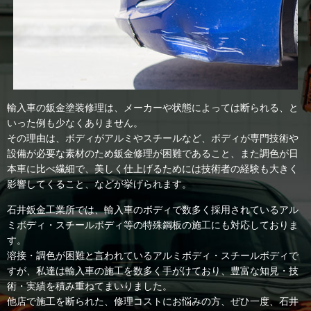
輸入車の鈑金塗装修理は、メーカーや状態によっては断られる、と
いった例も少なくありません。
その理由は、ボディがアルミやスチールなど、ボディが専門技術や
設備が必要な素材のため鈑金修理が困難であること、また調色が日
本車に比べ繊細で、美しく仕上げるためには技術者の経験も大きく
影響してくること、などが挙げられます。
石井鈑金工業所では、輸入車のボディで数多く採用されているアル
ミボディ・スチールボディ等の特殊鋼板の施工にも対応しておりま
す。
溶接・調色が困難と言われているアルミボディ・スチールボディで
すが、私達は輸入車の施工を数多く手がけており、豊富な知見・技
術・実績を積み重ねてまいりました。
他店で施工を断られた、修理コストにお悩みの方、ぜひ一度、石井