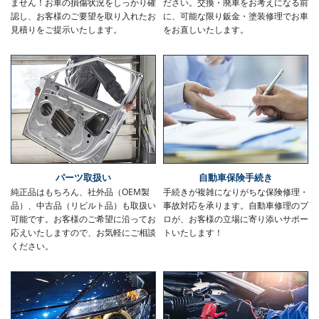
ません！お車の損傷状況をしっかり確
ださい。交換・廃車をお考えになる前
認し、お客様のご要望を取り入れたお
に、可能な限り鈑金・塗装修理でお車
見積りをご提示いたします。
をお直しいたします。
パーツ取扱い
自動車保険手続き
純正品はもちろん、社外品（OEM製
手続きが複雑になりがちな保険修理・
品）、中古品（リビルト品）も取扱い
事故対応を承ります。自動車修理のプ
可能です。お客様のご希望に沿ってお
ロが、お客様の立場に寄り添いサポー
応えいたしますので、お気軽にご相談
トいたします！
ください。