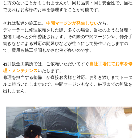
し方のないことかもしれませんが、同じ品質・同じ安全性で、当社
であればお客様のお車を修理することが可能です。
それは私達の施工に、
中間マージンが発生しない
から。
ディーラーに修理依頼をした際、多くの場合、当社のような修理・
整備工場へと外部委託されます。その際の中間マージンや、仲介手
続きなどによる対応の間延びなどが往々にして発生いたしますの
で、費用も施工期間もかさむ例が多いのです。
石井鈑金工業所では、ご依頼いただいてすぐ
自社工場にてお車を修
理・メンテナンス
いたします。
修理を担当する整備士が直接お客様と対応。お引き渡しまでトータ
ルに担当いたしますので、中間マージンもなく、納期までの無駄を
出しません。